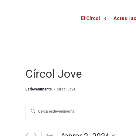
El Círcol
Actes i ac
Círcol Jove
Esdeveniments
Círcol Jove
Navegació
Introduïu
la
visual
paraula
i
clau.
febrer 2, 2024
Avui