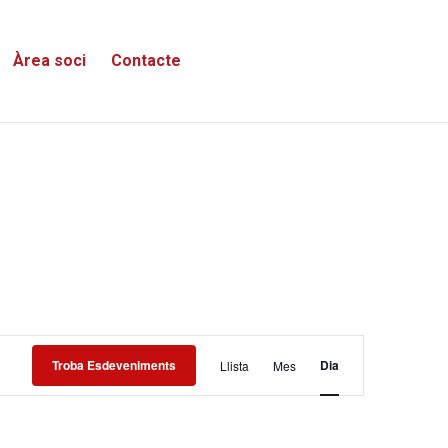
Àrea soci
Contacte
Navegació
Troba Esdeveniments
Dia
Llista
Mes
de
visualitzacions