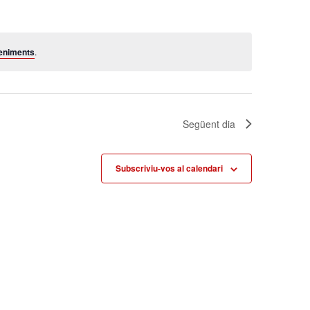
Esdeveniment
eniments
.
Següent dia
Subscriviu-vos al calendari