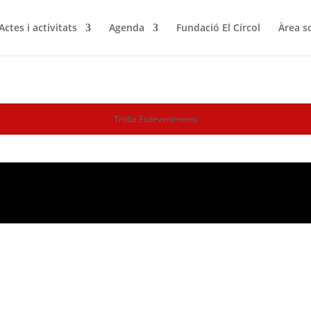
Actes i activitats
Agenda
Fundació El Círcol
Àrea s
Troba Esdeveniments