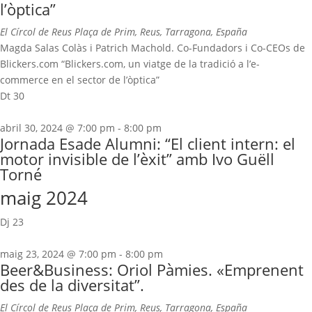
l’òptica”
El Círcol de Reus
Plaça de Prim, Reus, Tarragona, España
Magda Salas Colàs i Patrich Machold. Co-Fundadors i Co-CEOs de
Blickers.com “Blickers.com, un viatge de la tradició a l’e-
commerce en el sector de l’òptica”
Dt
30
abril 30, 2024 @ 7:00 pm
-
8:00 pm
Jornada Esade Alumni: “El client intern: el
motor invisible de l’èxit” amb Ivo Guëll
Torné
maig 2024
Dj
23
maig 23, 2024 @ 7:00 pm
-
8:00 pm
Beer&Business: Oriol Pàmies. «Emprenent
des de la diversitat”.
El Círcol de Reus
Plaça de Prim, Reus, Tarragona, España