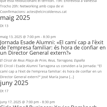
que està revolucionant el territori. 19h: Entrevista a Vanessa
Trocho 20h: Networking amb copa de vi
Coonfirmacions: actes@elcircoldereus.cat
maig 2025
Dt
13
maig 13, 2025 @ 7:00 pm
-
8:30 pm
Jornada Esade Alumni: «El camí cap a l’èxit
de l’empresa familiar: és hora de confiar en
un Director General extern?»
El Círcol de Reus
Plaça de Prim, Reus, Tarragona, España
El Círcol i Esade Alumni Tarragona us conviden a la Jornada: "El
camí cap a l'èxit de l'empresa familiar: és hora de confiar en un
Director General extern?" ⁠José María Joana […]
juny 2025
Dt
17
juny 17, 2025 @ 7:00 pm
-
8:30 pm