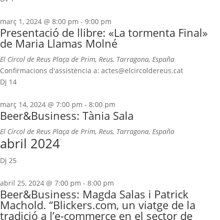
març 1, 2024 @ 8:00 pm
-
9:00 pm
Presentació de llibre: «La tormenta Final»
de Maria Llamas Molné
El Círcol de Reus
Plaça de Prim, Reus, Tarragona, España
Confirmacions d'assistència a: actes@elcircoldereus.cat
Dj
14
març 14, 2024 @ 7:00 pm
-
8:00 pm
Beer&Business: Tània Sala
El Círcol de Reus
Plaça de Prim, Reus, Tarragona, España
abril 2024
Dj
25
abril 25, 2024 @ 7:00 pm
-
8:00 pm
Beer&Business: Magda Salas i Patrick
Machold. “Blickers.com, un viatge de la
tradició a l’e-commerce en el sector de