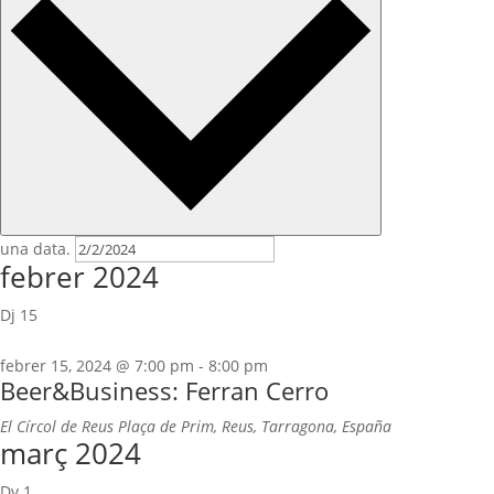
una data.
febrer 2024
Dj
15
febrer 15, 2024 @ 7:00 pm
-
8:00 pm
Beer&Business: Ferran Cerro
El Círcol de Reus
Plaça de Prim, Reus, Tarragona, España
març 2024
Dv
1