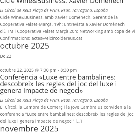
Cicle Wine&Business: Xavier Domènech
El Círcol de Reus
Plaça de Prim, Reus, Tarragona, España
Cicle Wine&Business, amb Xavier Domènech, Gerent de la
Cooperativa Falset-Marçà. 19h: Entrevista a Xavier Domènech
d’ÉTIM i Cooperativa Falset Marçà 20h: Networking amb copa de vi
Confirmacions: actes@elcircoldereus.cat
octubre 2025
Dc
22
octubre 22, 2025 @ 7:30 pm
-
8:30 pm
Conferència «Luxe entre bambalines:
descobreix les regles del joc del luxe i
genera impacte de negoci»
El Círcol de Reus
Plaça de Prim, Reus, Tarragona, España
El Círcol, la Cambra de Comerç i la Jove Cambra us conviden a la
conferància "Luxe entre bambalines: descobreix les regles del joc
del luxe i genera impacte de negoci" […]
novembre 2025