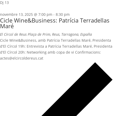
Dj
13
novembre 13, 2025 @ 7:00 pm
-
8:30 pm
Cicle Wine&Business: Patrícia Terradellas
Maré
El Círcol de Reus
Plaça de Prim, Reus, Tarragona, España
Cicle Wine&Business, amb Patrícia Terradellas Maré, Presidenta
d'El Círcol 19h: Entrevista a Patrícia Terradellas Maré, Presidenta
d'El Círcol 20h: Networking amb copa de vi Confirmacions:
actes@elcircoldereus.cat