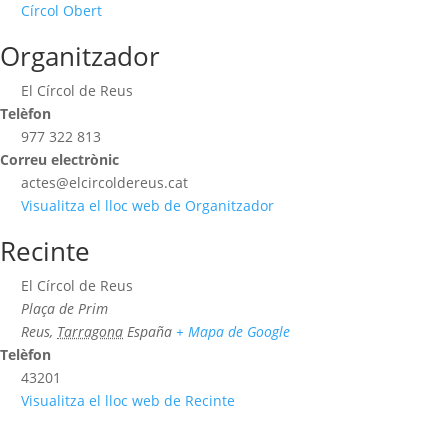
Círcol Obert
Organitzador
El Círcol de Reus
Telèfon
977 322 813
Correu electrònic
actes@elcircoldereus.cat
Visualitza el lloc web de Organitzador
Recinte
El Círcol de Reus
Plaça de Prim
Reus
,
Tarragona
España
+ Mapa de Google
Telèfon
43201
Visualitza el lloc web de Recinte