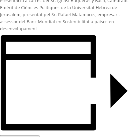
Presentació a càrrec del Sr. Ignasi Buqueras y Bach,
Catedràtic
Emèrit de Ciències Polítiques de la Universitat Hebrea de
Jerusalem, presentat pel Sr. R
afael Matamoros, e
mpresari,
assessor del Banc Mundial en Sostenibilitat a països en
desenvolupament.