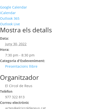
Google Calendar
iCalendar
Outlook 365
Outlook Live
Mostra els detalls
Data:
juny 30, 2022
Hora:
7:30 pm - 8:30 pm
Categoria d'Esdeveniment:
Presentacions llibre
Organitzador
El Círcol de Reus
Telèfon
977 322 813
Correu electrònic
actes@elcircoldereus.cat