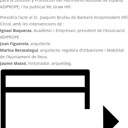
para la Difusión y Promoción del Patrimonio Mundial de España,
ADIPROPE, i ha publicat Mc Graw Hill.
Presidirà l’acte el Sr. Joaquim Brufau de Barberà Vicepresident d’El
Círcol, amb les intenvencions de :
Ignasi Buqueras,
Acadèmic i Empresari, president de l’Associació
ADIPROPE
Joan Figuerola
, arquitecte.
Marina Berasategui
, arquitecte, regidora d’Urbanisme i Mobilitat
de l’Ajuntament de Reus.
Jaume Massó
, historiador, arqueòleg.