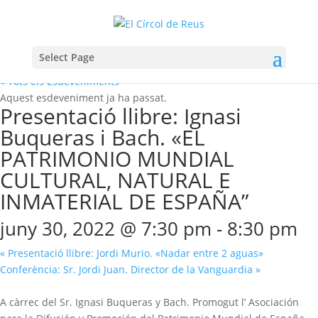
Select Page
« Tots els Esdeveniments
Aquest esdeveniment ja ha passat.
Presentació llibre: Ignasi
Buqueras i Bach. «EL
PATRIMONIO MUNDIAL
CULTURAL, NATURAL E
INMATERIAL DE ESPAÑA”
juny 30, 2022 @ 7:30 pm
-
8:30 pm
«
Presentació llibre: Jordi Murio. «Nadar entre 2 aguas»
Conferència: Sr. Jordi Juan. Director de la Vanguardia
»
A càrrec del Sr. Ignasi Buqueras y Bach. Promogut l’ Asociación