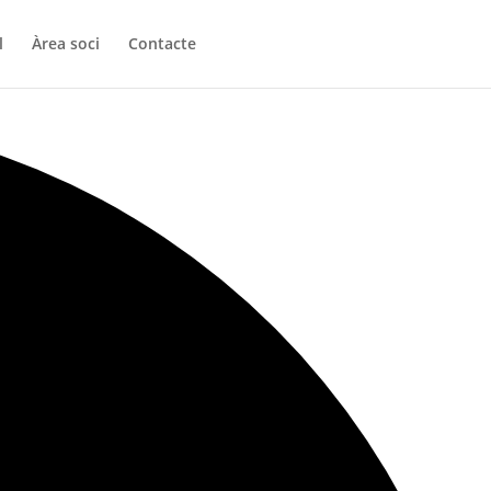
l
Àrea soci
Contacte