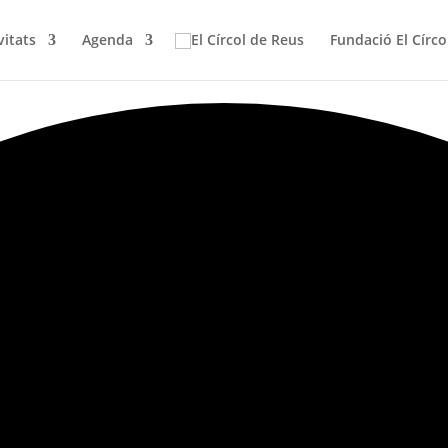
vitats
Agenda
Fundació El Círco