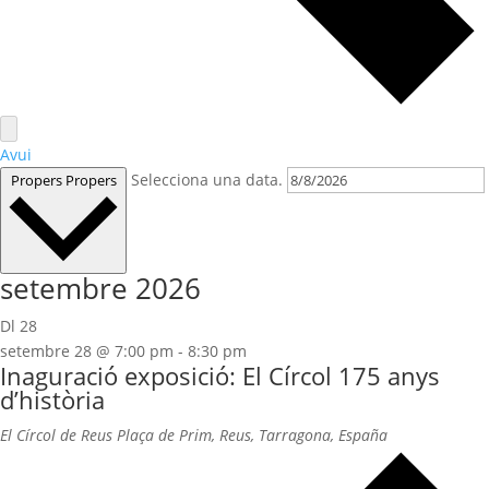
Avui
Selecciona una data.
Propers
Propers
setembre 2026
Dl
28
setembre 28 @ 7:00 pm
-
8:30 pm
Inaguració exposició: El Círcol 175 anys
d’història
El Círcol de Reus
Plaça de Prim, Reus, Tarragona, España