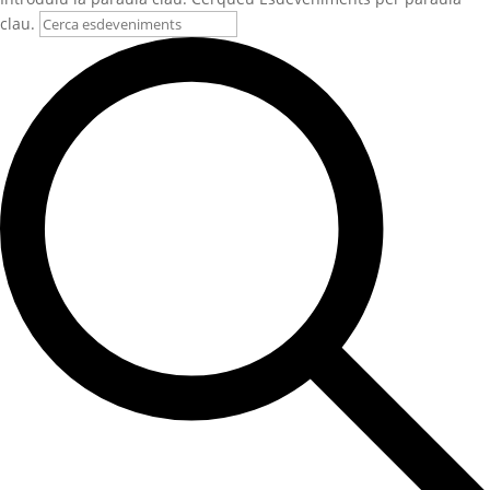
clau.