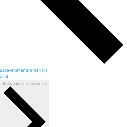
Esdeveniments
anteriors
Avui
Esdeveniments
posteriors