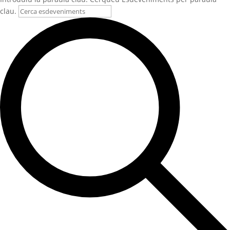
clau.