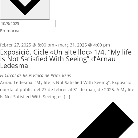
En marxa
febrer 27, 2025 @ 8:00 pm
-
març 31, 2025 @ 4:00 pm
Exposició. Cicle «Un alte lloc» 1/4. “My life
Is Not Satisfied With Seeing” d’Arnau
Ledesma
El Círcol de Reus
Plaça de Prim, Reus
Arnau Ledesma. “My life Is Not Satisfied With Seeing”. Exposició
oberta al públic del 27 de febrer al 31 de març de 2025. A My life
Is Not Satisfied With Seeing es […]