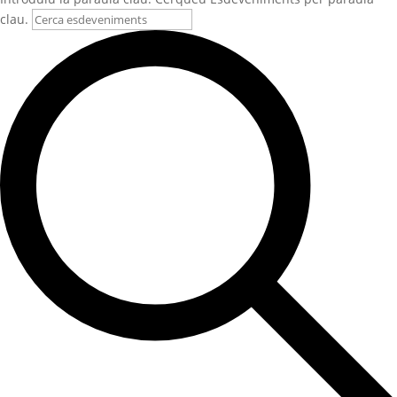
clau.