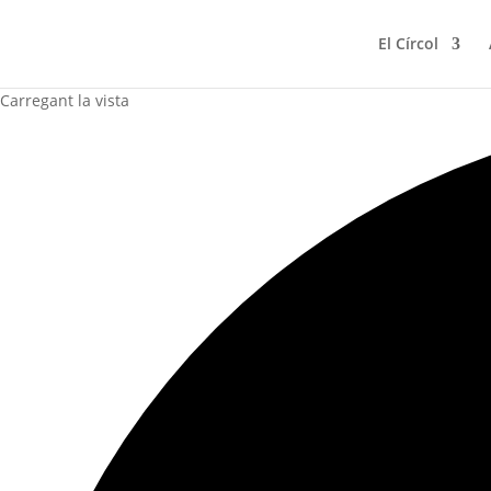
El Círcol
Carregant la vista