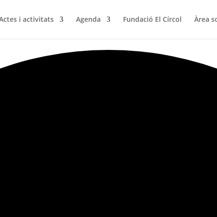
Actes i activitats
Agenda
Fundació El Círcol
Àrea s