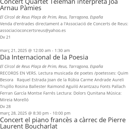
Concert Quartet Teleman interpreta Joa
Arnau Pàmies
El Círcol de Reus
Plaça de Prim, Reus, Tarragona, España
Venda d'entrades directament a l'Associació de Concerts de Reus:
associacioconcertsreus@yahoo.es
Dv
21
març 21, 2025 @ 12:00 am
-
1:30 am
Dia Internacional de la Poesia
El Círcol de Reus
Plaça de Prim, Reus, Tarragona, España
RECORDS EN VERS. Lectura musicada de poetes /poetesses: Quim
Besora Raquel Estrada Joan de la Rúbia Carme Andrade Aureli
Trujillo Rosina Ballester Raimond Aguiló Arantzazu Fonts Pallach
Ferran García Montse Farrés Lectura: Dolors Qunitana Música:
Mireia Morelló
Dv
28
març 28, 2025 @ 8:30 pm
-
10:00 pm
Concert el piano francès a càrrec de Pierre
Laurent Boucharlat