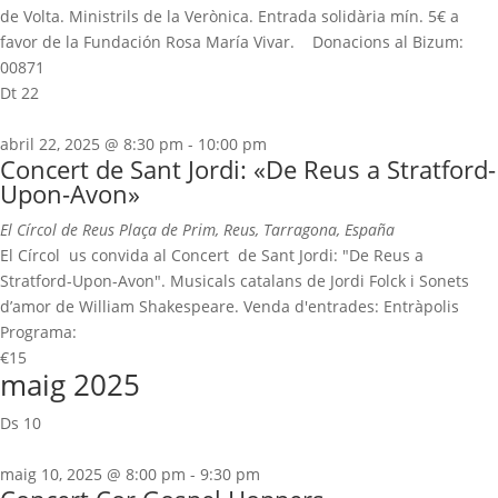
de Volta. Ministrils de la Verònica. Entrada solidària mín. 5€ a
favor de la Fundación Rosa María Vivar. Donacions al Bizum:
00871
Dt
22
abril 22, 2025 @ 8:30 pm
-
10:00 pm
Concert de Sant Jordi: «De Reus a Stratford-
Upon-Avon»
El Círcol de Reus
Plaça de Prim, Reus, Tarragona, España
El Círcol us convida al Concert de Sant Jordi: "De Reus a
Stratford-Upon-Avon". Musicals catalans de Jordi Folck i Sonets
d’amor de William Shakespeare. Venda d'entrades: Entràpolis
Programa:
€15
maig 2025
Ds
10
maig 10, 2025 @ 8:00 pm
-
9:30 pm