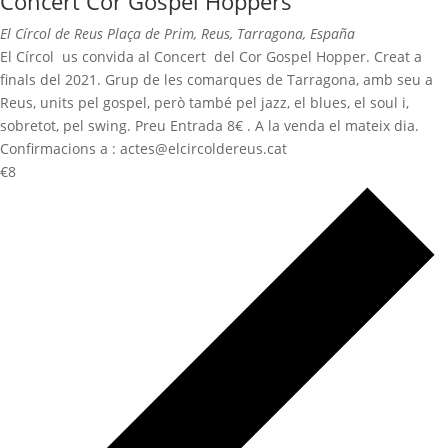
Concert Cor Gospel Hoppers
El Círcol de Reus
Plaça de Prim, Reus, Tarragona, España
El Círcol us convida al Concert del Cor Gospel Hopper. Creat a
finals del 2021. Grup de les comarques de Tarragona, amb seu a
Reus, units pel gospel, però també pel jazz, el blues, el soul i,
sobretot, pel swing. Preu Entrada 8€ . A la venda el mateix dia.
Confirmacions a : actes@elcircoldereus.cat
€8