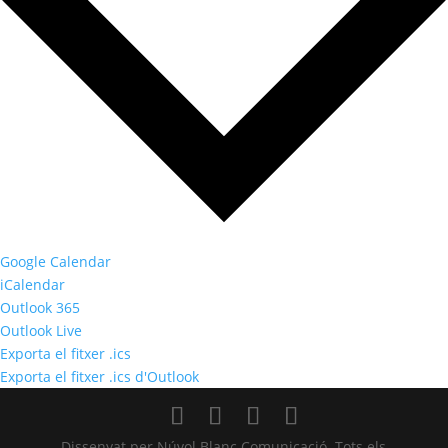
Google Calendar
iCalendar
Outlook 365
Outlook Live
Exporta el fitxer .ics
Exporta el fitxer .ics d'Outlook
Dissenyat per Núvol Blanc Comunicació. Tots els