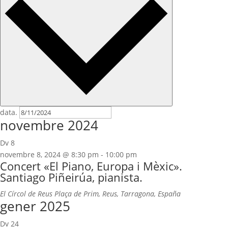
data.
novembre 2024
Dv
8
novembre 8, 2024 @ 8:30 pm
-
10:00 pm
Concert «El Piano, Europa i Mèxic».
Santiago Piñeirúa, pianista.
El Círcol de Reus
Plaça de Prim, Reus, Tarragona, España
gener 2025
Dv
24