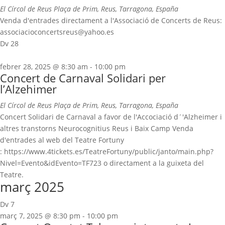
El Círcol de Reus
Plaça de Prim, Reus, Tarragona, España
Venda d'entrades directament a l'Associació de Concerts de Reus:
associacioconcertsreus@yahoo.es
Dv
28
febrer 28, 2025 @ 8:30 am
-
10:00 pm
Concert de Carnaval Solidari per
l’Alzehimer
El Círcol de Reus
Plaça de Prim, Reus, Tarragona, España
Concert Solidari de Carnaval a favor de l'Accociació d´'Alzheimer i
altres transtorns Neurocognitius Reus i Baix Camp Venda
d'entrades al web del Teatre Fortuny
: https://www.4tickets.es/TeatreFortuny/public/janto/main.php?
Nivel=Evento&idEvento=TF723 o directament a la guixeta del
Teatre.
març 2025
Dv
7
març 7, 2025 @ 8:30 pm
-
10:00 pm