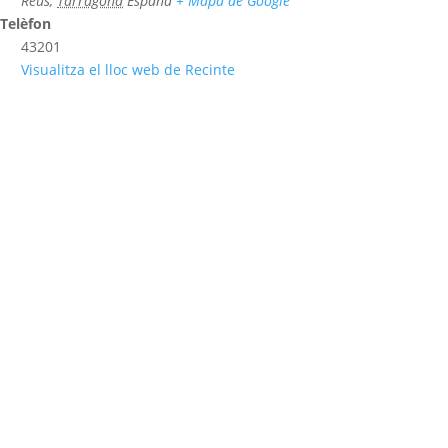
Reus
,
Tarragona
España
+ Mapa de Google
Telèfon
43201
Visualitza el lloc web de Recinte