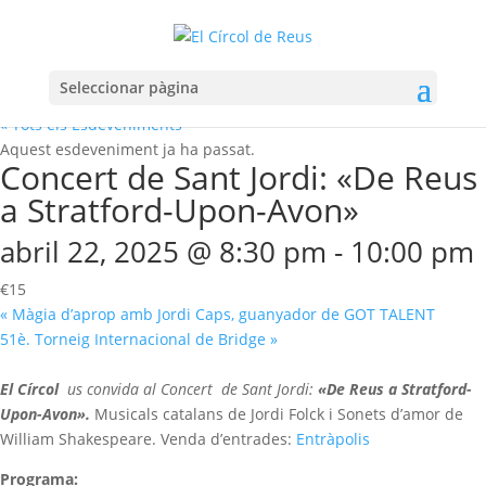
Seleccionar pàgina
« Tots els Esdeveniments
Aquest esdeveniment ja ha passat.
Concert de Sant Jordi: «De Reus
a Stratford-Upon-Avon»
abril 22, 2025 @ 8:30 pm
-
10:00 pm
€15
«
Màgia d’aprop amb Jordi Caps, guanyador de GOT TALENT
51è. Torneig Internacional de Bridge
»
El Círcol
us convida al Concert de Sant Jordi:
«De Reus a Stratford-
Upon-Avon».
Musicals catalans de Jordi Folck i
Sonets d’amor de
William Shakespeare.
Venda d’entrades:
Entràpolis
Programa: