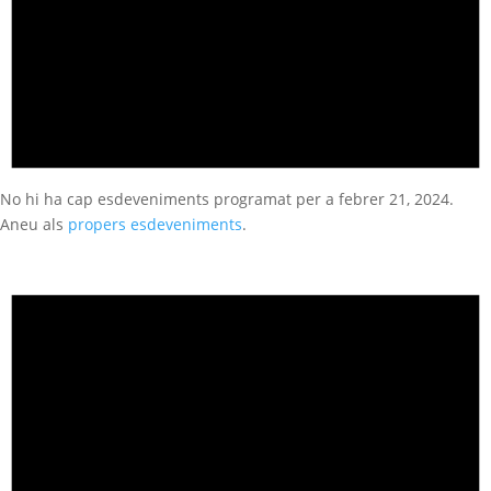
No hi ha cap esdeveniments programat per a febrer 21, 2024.
Aneu als
propers esdeveniments
.