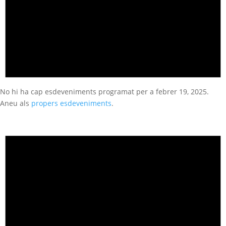
No hi ha cap esdeveniments programat per a febrer 19, 2025.
Aneu als
propers esdeveniments
.