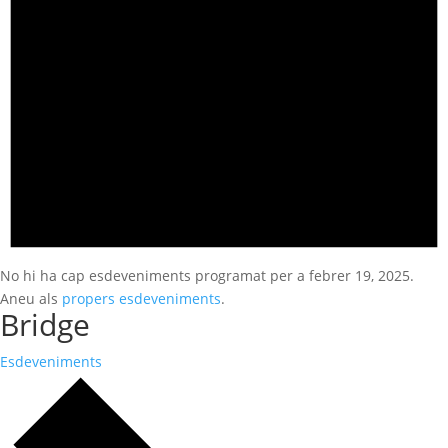
No hi ha cap esdeveniments programat per a febrer 19, 2025.
Aneu als
propers esdeveniments
.
Bridge
Esdeveniments