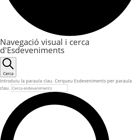
Navegació visual i cerca
d'Esdeveniments
Cerca
Introduïu la paraula clau. Cerqueu Esdeveniments per paraula
clau.