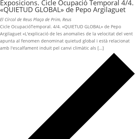
Exposicions. Cicle Ocupació Temporal 4/4.
«QUIETUD GLOBAL» de Pepo Argilaguet
El Círcol de Reus
Plaça de Prim, Reus
Cicle OcupacióTemporal. 4/4. «QUIETUD GLOBAL» de Pepo
Argilaguet «L'explicació de les anomalies de la velocitat del vent
apunta al fenomen denominat quietud global i està relacionat
amb l'escalfament induït pel canvi climàtic als […]