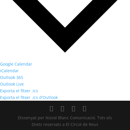
Google Calendar
iCalendar
Outlook 365
Outlook Live
Exporta el fitxer .ics
Exporta el fitxer .ics d'Outlook
Dissenyat per Núvol Blanc Comunicació. Tots els
Drets reservats a El Círcol de Reus