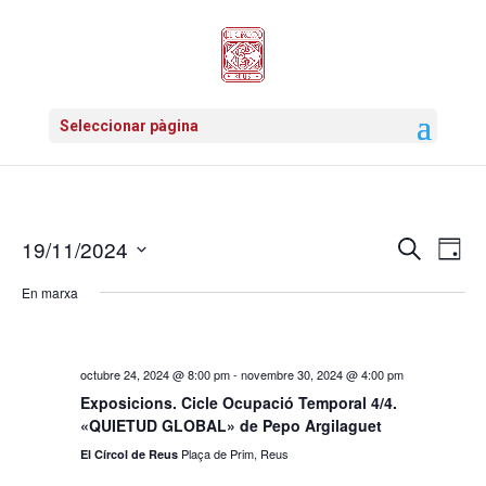
Seleccionar pàgina
19/11/2024
Navega
Cerca
Na
Dia
Selecciona
de
visual
En marxa
una
vis
data.
i
Es
cerca
octubre 24, 2024 @ 8:00 pm
-
novembre 30, 2024 @ 4:00 pm
Exposicions. Cicle Ocupació Temporal 4/4.
d'Esde
«QUIETUD GLOBAL» de Pepo Argilaguet
Plaça de Prim, Reus
El Círcol de Reus