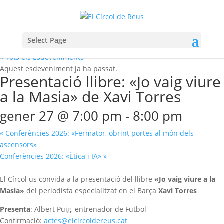
Select Page
« Tots els Esdeveniments
Aquest esdeveniment ja ha passat.
Presentació llibre: «Jo vaig viure
a la Masia» de Xavi Torres
gener 27 @ 7:00 pm
-
8:00 pm
«
Conferències 2026: «Fermator, obrint portes al món dels
ascensors»
Conferències 2026: «Ètica i IA»
»
El Círcol us convida a la presentació del llibre
«Jo vaig viure a la
Masia»
del
periodista especialitzat en el Barça
Xavi Torres
Presenta
:
Albert Puig, entrenador de Futbol
Confirmació:
actes@elcircoldereus.cat