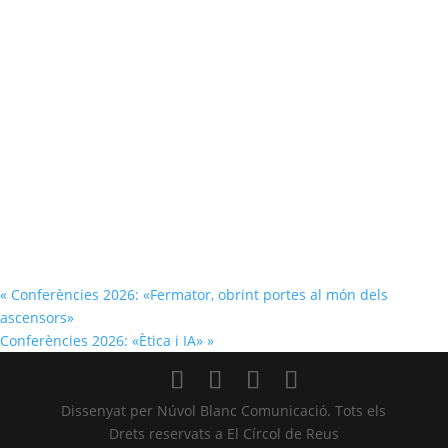
«
Conferències 2026: «Fermator, obrint portes al món dels
ascensors»
Conferències 2026: «Ètica i IA»
»
Dissenyat per Núvol Blanc Comunicació. Tots els
Drets reservats a El Círcol de Reus