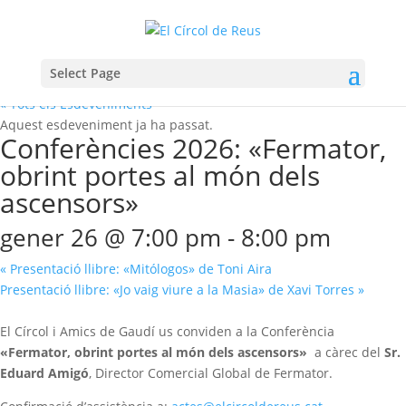
Select Page
« Tots els Esdeveniments
Aquest esdeveniment ja ha passat.
Conferències 2026: «Fermator,
obrint portes al món dels
ascensors»
gener 26 @ 7:00 pm
-
8:00 pm
«
Presentació llibre: «Mitólogos» de Toni Aira
Presentació llibre: «Jo vaig viure a la Masia» de Xavi Torres
»
El Círcol i Amics de Gaudí us conviden a la Conferència
«Fermator, obrint portes al món dels ascensors»
a càrec del
Sr.
Eduard Amigó
, Director Comercial Global de Fermator.