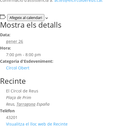
Confirmació d’assistència a:
actes@elcircoldereus.cat
Afegeix al calendari
Mostra els detalls
Data:
gener 26
Hora:
7:00 pm - 8:00 pm
Categoria d'Esdeveniment:
Círcol Obert
Recinte
El Círcol de Reus
Plaça de Prim
Reus
,
Tarragona
España
Telèfon
43201
Visualitza el lloc web de Recinte