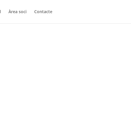
l
Àrea soci
Contacte