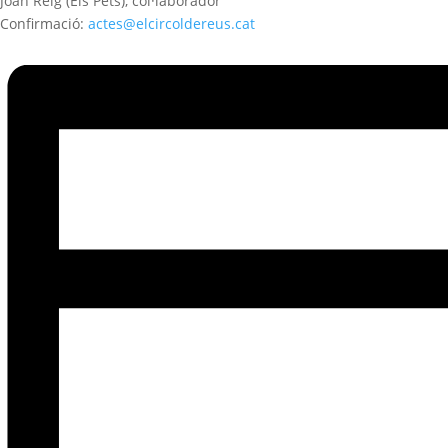
Joan Reig
(Els Pets), col·laborador
Confirmació:
actes@elcircoldereus.cat