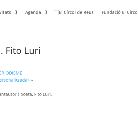
vitats
Agenda
Fundació El Círco
. Fito Luri
PERIODISME
personalitzada»
»
ntautor i poeta, Fito Luri.