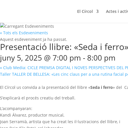
El Círcol
Actes i acti
« Tots els Esdeveniments
Aquest esdeveniment ja ha passat.
Presentació llibre: «Seda i ferro»
juny 5, 2025 @ 7:00 pm
-
8:00 pm
«
Club Media: CICLE PREMSA DIGITAL I NOVES PERSPECTIVES DEL 
Taller TALLER DE BELLESA: «Les cinc claus per a una rutina facial 
El Círcol us convida a la presentació del llibre «
Seda i ferro
» del
Ca
S’explicarà el procés creatiu del treball.
L’acompanyaran:
Kandi Álvarez
, productor musical,
Joan Serramià,
artista que ha creat les il·lustracions del llibre, i