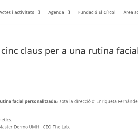
Actes i activitats
Agenda
Fundació El Círcol
Àrea s
inc claus per a una rutina facia
rutina facial personalitzada
» sota la direcció d’ Enriqueta Fernánd
etics.
 Master Dermo UMH i CEO The Lab.