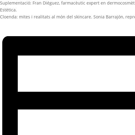
Suplementació: Fran Diéguez,
farmacèutic expert en dermocosmèti
Estètica.
Cloenda: mites i realitats al món del skincare.
Sonia Barrajón,
repre