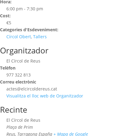
Hora:
6:00 pm - 7:30 pm
Cost:
€5
Categories d'Esdeveniment:
Círcol Obert
,
Tallers
Organitzador
El Círcol de Reus
Telèfon
977 322 813
Correu electrònic
actes@elcircoldereus.cat
Visualitza el lloc web de Organitzador
Recinte
El Círcol de Reus
Plaça de Prim
Reus
,
Tarragona
España
+ Mapa de Google