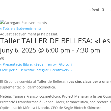
El Círcol
« Tots els Esdeveniments
Aquest esdeveniment ja ha passat.
Taller TALLER DE BELLESA: «Les c
juny 6, 2025 @ 6:00 pm
-
7:30 pm
€5
«
Presentació llibre: «Seda i ferro». Fito Luri
Cicle per al Benestar Integral: Breathwork
»
El Círcol us convida al Taller de Bellesa: «
Les cinc claus per a una 
suplementació i dermocosmètica.
Neteja:
Tamara Franco,
cosmetòloga, Project Manager a Jinsei Cosm
Protecció i transformació:Blanca Llàcer,
farmacéutica, codirectora
Optimització: Mónica Lizondo,
CEO de Segle Biotech Skincare