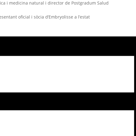
ca i medicina natural i director de Postgradum Salud
sentant oficial i sòcia d’Embryolisse a l’estat