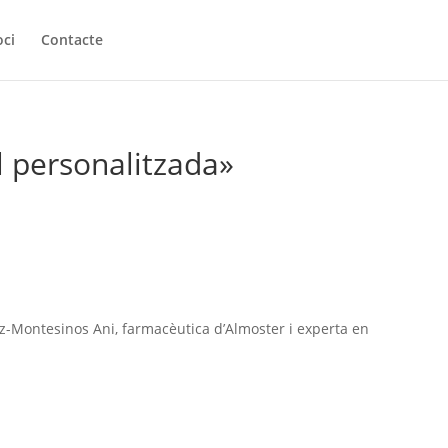
oci
Contacte
l personalitzada»
ez-Montesinos Ani, farmacèutica d’Almoster i experta en