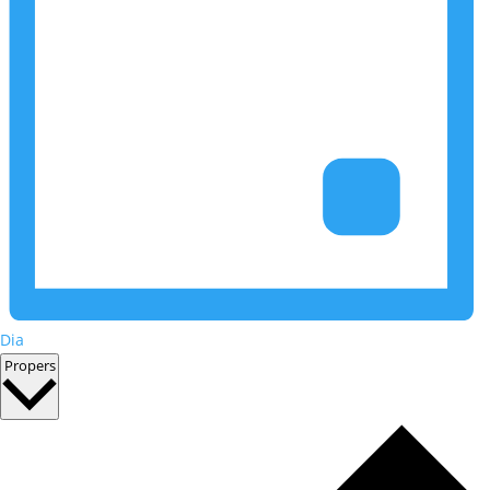
Dia
Selecciona
Propers
una
data.