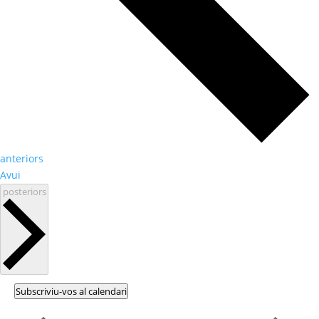
Esdeveniments
anteriors
Avui
Esdeveniments
posteriors
Subscriviu-vos al calendari