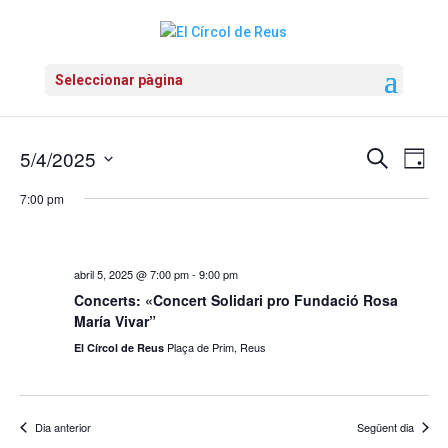
Seleccionar pàgina
5/4/2025
Navega
Cerca
Na
Dia
Selecciona
de
visual
7:00 pm
una
vis
data.
i
Es
cerca
abril 5, 2025 @ 7:00 pm
-
9:00 pm
Concerts: «Concert Solidari pro Fundació Rosa
d'Esde
María Vivar”
Plaça de Prim, Reus
El Círcol de Reus
Dia anterior
Següent dia