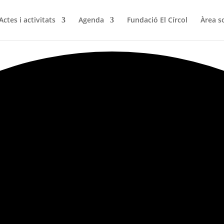
Actes i activitats
Agenda
Fundació El Círcol
Àrea s