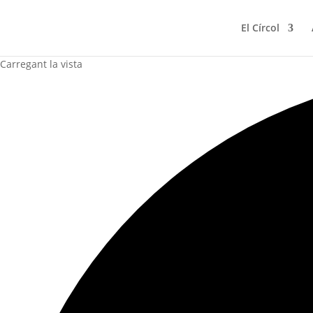
El Círcol
Carregant la vista