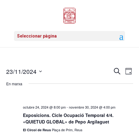
Seleccionar pàgina
23/11/2024
Navega
Cerca
Na
Dia
Selecciona
de
visual
En marxa
una
vis
data.
i
Es
cerca
octubre 24, 2024 @ 8:00 pm
-
novembre 30, 2024 @ 4:00 pm
Exposicions. Cicle Ocupació Temporal 4/4.
d'Esde
«QUIETUD GLOBAL» de Pepo Argilaguet
Plaça de Prim, Reus
El Círcol de Reus