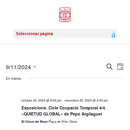
Seleccionar pàgina
9/11/2024
Navega
Cerca
Na
Dia
Selecciona
de
visual
En marxa
una
vis
data.
i
Es
cerca
octubre 24, 2024 @ 8:00 pm
-
novembre 30, 2024 @ 4:00 pm
Exposicions. Cicle Ocupació Temporal 4/4.
d'Esde
«QUIETUD GLOBAL» de Pepo Argilaguet
Plaça de Prim, Reus
El Círcol de Reus