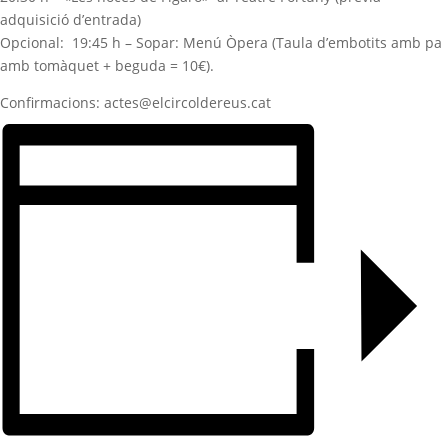
adquisició d’entrada)
Opcional
:
19:45 h – Sopar: Menú Òpera (Taula d’embotits amb pa
amb tomàquet + beguda = 10€).
Confirmacions: actes@elcircoldereus.cat