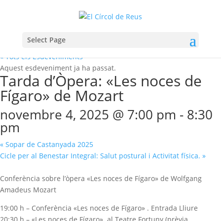
Select Page
« Tots els Esdeveniments
Aquest esdeveniment ja ha passat.
Tarda d’Òpera: «Les noces de
Fígaro» de Mozart
novembre 4, 2025 @ 7:00 pm
-
8:30
pm
«
Sopar de Castanyada 2025
Cicle per al Benestar Integral: Salut postural i Activitat física.
»
Conferència sobre l’òpera «Les noces de Fígaro» de Wolfgang
Amadeus Mozart
19:00 h – Conferència «Les noces de Fígaro»
. Entrada Lliure
20:30 h – «Les noces de Fígaro»
al Teatre Fortuny (prèvia