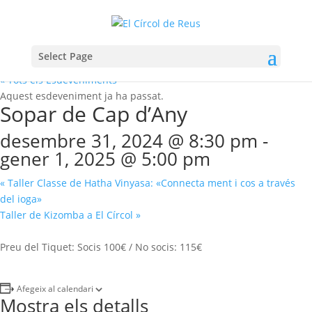
Select Page
« Tots els Esdeveniments
Aquest esdeveniment ja ha passat.
Sopar de Cap d’Any
desembre 31, 2024 @ 8:30 pm
-
gener 1, 2025 @ 5:00 pm
«
Taller Classe de Hatha Vinyasa: «Connecta ment i cos a través
del ioga»
Taller de Kizomba a El Círcol
»
Preu del Tiquet: Socis 100€ / No socis: 115€
Afegeix al calendari
Mostra els detalls