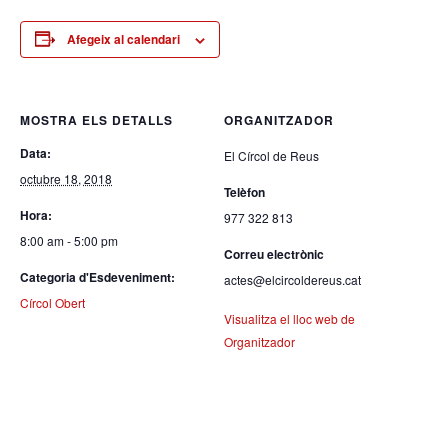
Afegeix al calendari
MOSTRA ELS DETALLS
ORGANITZADOR
Data:
El Círcol de Reus
octubre 18, 2018
Telèfon
Hora:
977 322 813
8:00 am - 5:00 pm
Correu electrònic
Categoria d'Esdeveniment:
actes@elcircoldereus.cat
Círcol Obert
Visualitza el lloc web de
Organitzador