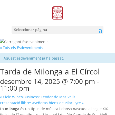
Seleccionar pàgina
« Tots els Esdeveniments
Aquest esdeveniment ja ha passat.
Tarda de Milonga a El Círcol
desembre 14, 2025 @ 7:00 pm
-
11:00 pm
«
Cicle Wine&Business: Teodor de Mas Valls
Presentació llibre: «Señoras bien» de Pilar Eyre
»
La
milonga
és un tipus de música i dansa nascuda al segle XIX,
típica de l’Argentina, de l’Uruguai i del Rio Grande do Sul. Molt