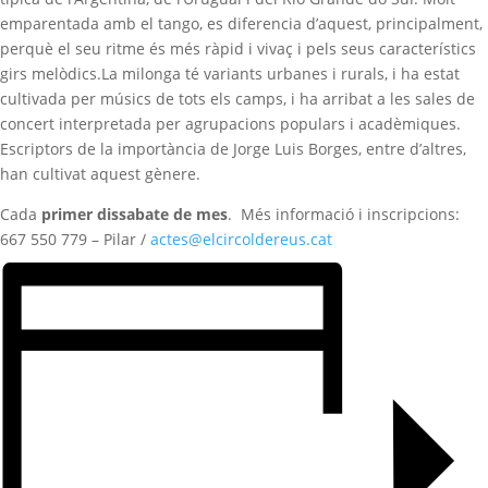
emparentada amb el tango, es diferencia d’aquest, principalment,
perquè el seu ritme és més ràpid i vivaç i pels seus característics
girs melòdics.La milonga té variants urbanes i rurals, i ha estat
cultivada per músics de tots els camps, i ha arribat a les sales de
concert interpretada per agrupacions populars i acadèmiques.
Escriptors de la importància de Jorge Luis Borges, entre d’altres,
han cultivat aquest gènere.
Cada
primer dissabate de mes
. Més informació i inscripcions:
667 550 779 – Pilar /
actes@elcircoldereus.cat