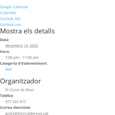
Google Calendar
iCalendar
Outlook 365
Outlook Live
Mostra els detalls
Data:
desembre 14, 2025
Hora:
7:00 pm - 11:00 pm
Categoria d'Esdeveniment:
Ball
Organitzador
El Círcol de Reus
Telèfon
977 322 813
Correu electrònic
actes@elcircoldereus.cat