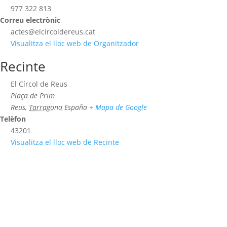
977 322 813
Correu electrònic
actes@elcircoldereus.cat
Visualitza el lloc web de Organitzador
Recinte
El Círcol de Reus
Plaça de Prim
Reus
,
Tarragona
España
+ Mapa de Google
Telèfon
43201
Visualitza el lloc web de Recinte