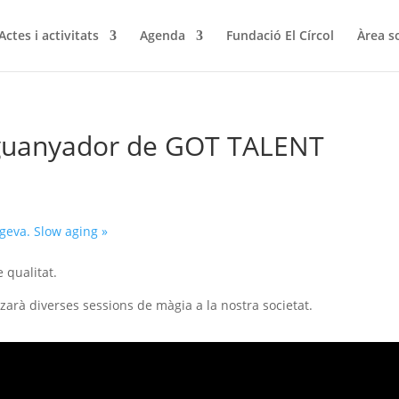
Actes i activitats
Agenda
Fundació El Círcol
Àrea s
 guanyador de GOT TALENT
ongeva. Slow aging
»
 qualitat.
arà diverses sessions de màgia a la nostra societat.