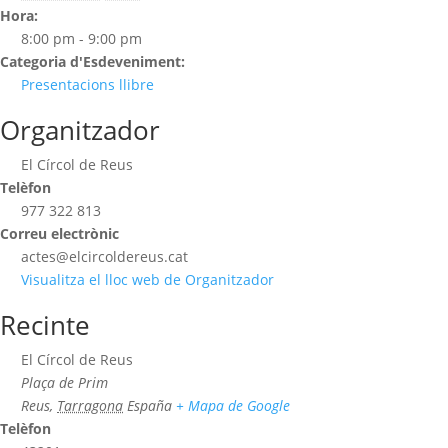
Hora:
8:00 pm - 9:00 pm
Categoria d'Esdeveniment:
Presentacions llibre
Organitzador
El Círcol de Reus
Telèfon
977 322 813
Correu electrònic
actes@elcircoldereus.cat
Visualitza el lloc web de Organitzador
Recinte
El Círcol de Reus
Plaça de Prim
Reus
,
Tarragona
España
+ Mapa de Google
Telèfon