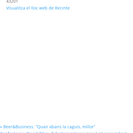
43201
Visualitza el lloc web de Recinte
«
Beer&Business: “Quan abans la caguis, millor”