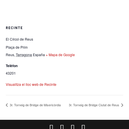
RECINTE
El Círcol de Reus
Plaça de Prim
Reus
,
Tarragona
España
+ Mapa de Google
Telèfon
43201
Visualitza el lloc web de Recinte
3r. Torneig de Bridge de Misericòrdia
3r. Torneig de Bridge Ciutat de Reus