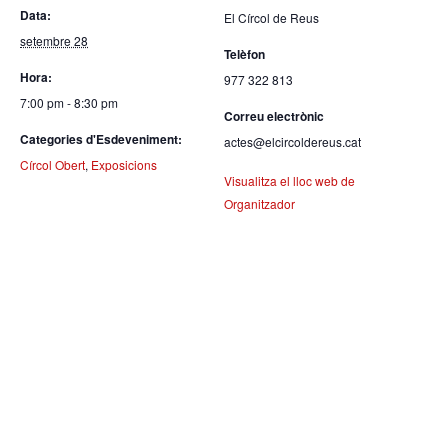
Data:
El Círcol de Reus
setembre 28
Telèfon
Hora:
977 322 813
7:00 pm - 8:30 pm
Correu electrònic
Categories d'Esdeveniment:
actes@elcircoldereus.cat
Círcol Obert
,
Exposicions
Visualitza el lloc web de
Organitzador