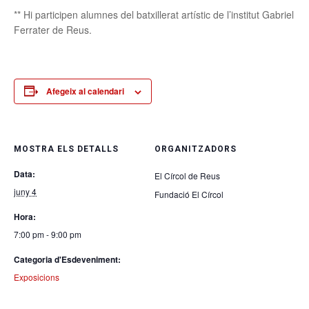
** Hi participen alumnes del batxillerat artístic de l’institut Gabriel
Ferrater de Reus.
Afegeix al calendari
MOSTRA ELS DETALLS
ORGANITZADORS
Data:
El Círcol de Reus
juny 4
Fundació El Círcol
Hora:
7:00 pm - 9:00 pm
Categoria d'Esdeveniment:
Exposicions