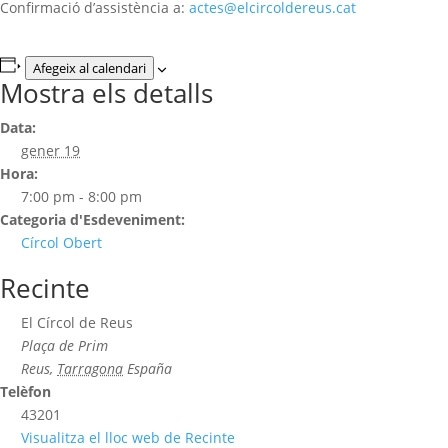
Confirmació d’assistència a:
actes@elcircoldereus.cat
Afegeix al calendari
Mostra els detalls
Data:
gener 19
Hora:
7:00 pm - 8:00 pm
Categoria d'Esdeveniment:
Círcol Obert
Recinte
El Círcol de Reus
Plaça de Prim
Reus
,
Tarragona
España
Telèfon
43201
Visualitza el lloc web de Recinte