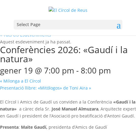
Select Page
« Tots els Esdeveniments
Aquest esdeveniment ja ha passat.
Conferències 2026: «Gaudí i la
natura»
gener 19 @ 7:00 pm
-
8:00 pm
«
Milonga a El Círcol
Presentació llibre: «Mitólogos» de Toni Aira
»
El Círcol i Amics de Gaudí us conviden a la Conferència
«Gaudí i la
natura»
a càrec dela Sr.
José Manuel Almuzara
, Arquitecte expert
en Gaudí i president de l’Asociació pro beatificació d’Antoni Gaudí.
Presenta
:
Maite Gaudí,
presidenta d’Amics de Gaudí