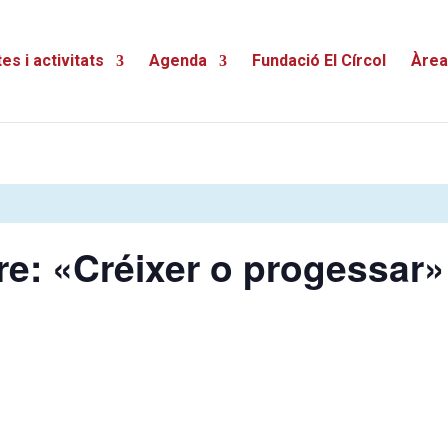
es i activitats
Agenda
Fundació El Círcol
Àrea
bre: «Créixer o progessar