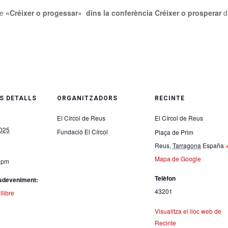
re
«Créixer o progessar» dins la conferència
Créixer o prosperar
d
S DETALLS
ORGANITZADORS
RECINTE
El Círcol de Reus
El Círcol de Reus
2025
Fundació El Círcol
Plaça de Prim
Reus
,
Tarragona
España
Mapa de Google
0 pm
Telèfon
Esdeveniment:
43201
llibre
Visualitza el lloc web de
Recinte