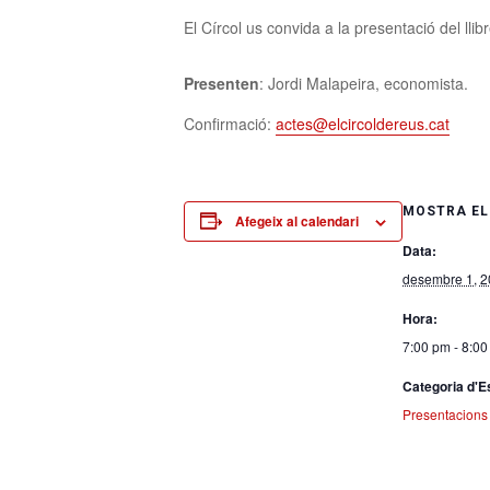
El Círcol us convida a la presentació del llib
Presenten
:
Jordi Malapeira,
economista.
Confirmació:
actes@elcircoldereus.cat
MOSTRA EL
Afegeix al calendari
Data:
desembre 1, 
Hora:
7:00 pm - 8:0
Categoria d'
Presentacions 