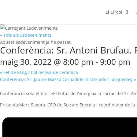
El Círcol
« Tots els Esdeveniments
Aquest esdeveniment ja ha passat.
Conferència: Sr. Antoni Brufau. 
maig 30, 2022 @ 8:00 pm
-
9:00 pm
«
Fet de Fang / Col·lectiva de ceràmica
Conferència: Sr. Jaume Massó Carballido, historiador i arqueòleg
»
Conferància sota el títol: «El Futur de l’energia» a càrrac del Sr. A
Presenta:Marc Segura, CEO de Solcam Energia i coordinador de la 