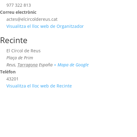
977 322 813
Correu electrònic
actes@elcircoldereus.cat
Visualitza el lloc web de Organitzador
Recinte
El Círcol de Reus
Plaça de Prim
Reus
,
Tarragona
España
+ Mapa de Google
Telèfon
43201
Visualitza el lloc web de Recinte