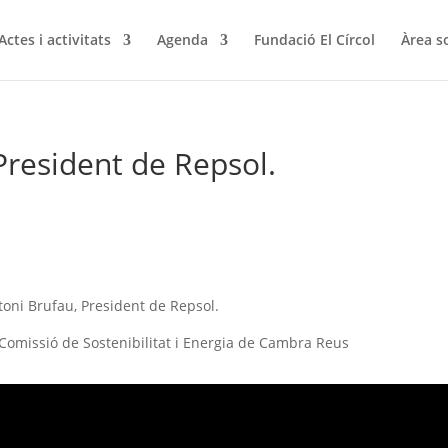
Actes i activitats
Agenda
Fundació El Círcol
Àrea s
President de Repsol.
ntoni Brufau, President de Repsol.
Comissió de Sostenibilitat i Energia de Cambra Reus