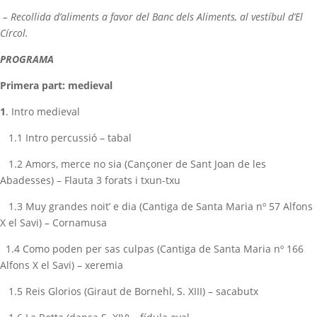
– Recollida
d’
aliments a favor del
Banc dels Aliments, al vestíbul d’El
Círcol.
PROGRAMA
Primera part: medieval
1
.
Intro medieval
1.1
Intro percussió – tabal
1.2
Amors, merce no sia (Cançoner de Sant Joan de les
Abadesses) – Flauta 3 forats i txun-txu
1.3
Muy grandes noit’ e dia (Cantiga de Santa Maria nº 57 Alfons
X el Savi) – Cornamusa
1.4
Como poden per sas culpas (Cantiga de Santa Maria nº 166
Alfons X el Savi) – xeremia
1.5
Reis Glorios (Giraut de Bornehl, S. XIII) – sacabutx