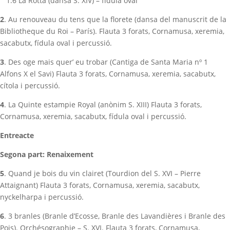
1.6
La Rotta (dansa S. XIV) – fídula oval
2
.
Au renouveau du tens que la florete
(dansa del manuscrit de la
Bibliotheque du Roi – París).
Flauta 3 forats, Cornamusa, xeremia,
sacabutx, fídula oval i percussió.
3
.
Des oge mais quer’ eu trobar
(Cantiga de Santa Maria nº 1
Alfons X el Savi) Flauta 3 forats,
Cornamusa, xeremia, sacabutx,
cítola i percussió.
4
.
La Quinte estampie Royal
(anònim S. XIII) Flauta 3 forats,
Cornamusa, xeremia, sacabutx,
fídula oval i percussió.
Entreacte
Segona part: Renaixement
5
.
Quand je bois du vin clairet
(Tourdion del S. XVI – Pierre
Attaignant) Flauta 3 forats,
Cornamusa, xeremia, sacabutx,
nyckelharpa i percussió.
6
.
3 branles
(Branle d’Ecosse, Branle des Lavandières i Branle des
Pois).
Orchésographie – S. XVI.
Flauta 3 forats, Cornamusa,