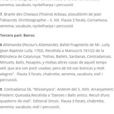
xeremia, sacabutx, nyckelharpa i percussió
7
.
Branle des Chevaux
(Thoinot Arbeau, pseudònim de Jean
Tabourot). Orchésographie – S. XVI.
Flauta 3 forats, Cornamusa,
xeremia, sacabutx, nyckelharpa i percussió
Tercera part: Barroc
8
Allemanda
(Pecour’s Allemande). Ballet Fragments de Mr. Lully
(Jean Baptiste Lully, 1702).
Recollida a Manuscrit 741/22 de la
Biblioteca de Catalunya: ”Follias, Ballets, Sardanas,
Contradansas,
Minuets, Balls, Pasapies, y moltas altres cosas de aquell temps
vell, que ara son
poch usadas; pero ab tot son bonicas y molt
alegres”.
Flauta 3 forats, chabrette, xeremia, sacabutx, violí i
percussió.
9
.
Contradansa 56
. “Missenyora”. Anònim del S. XVIII. Arranjament:
Frederic Quesada.Recollida a
“Danses i Balls antics. Recull d’uns
quaderns de violí”. Editorial Dinsic.
Flauta 3 forats, chabrette,
xeremia, sacabutx, violí i percussió.