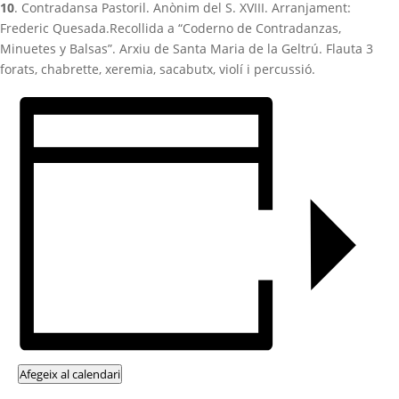
10
.
Contradansa Pastoril
. Anònim del S. XVIII. Arranjament:
Frederic Quesada.Recollida a
“Coderno de Contradanzas,
Minuetes y Balsas”. Arxiu de Santa Maria de la Geltrú.
Flauta 3
forats, chabrette, xeremia, sacabutx, violí i percussió.
Afegeix al calendari