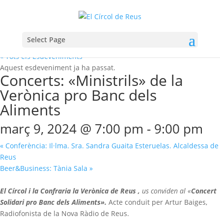
Select Page
« Tots els Esdeveniments
Aquest esdeveniment ja ha passat.
Concerts: «Ministrils» de la
Verònica pro Banc dels
Aliments
març 9, 2024 @ 7:00 pm
-
9:00 pm
«
Conferència: Il·lma. Sra. Sandra Guaita Esteruelas. Alcaldessa de
Reus
Beer&Business: Tània Sala
»
El Círcol i la Confraria la Verònica de Reus ,
us conviden al «
Concert
Solidari pro Banc dels Aliments».
Acte conduit per Artur Baiges,
Radiofonista de la Nova Ràdio de Reus.