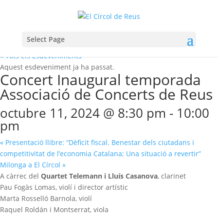
Select Page
« Tots els Esdeveniments
Aquest esdeveniment ja ha passat.
Concert Inaugural temporada
Associació de Concerts de Reus
octubre 11, 2024 @ 8:30 pm
-
10:00
pm
«
Presentació llibre: “Dèficit fiscal. Benestar dels ciutadans i
competitivitat de l’economia Catalana; Una situació a revertir”
Milonga a El Círcol
»
A càrrec del
Quartet Telemann i Lluís Casanova
, clarinet
Pau Fogàs Lomas, violí i director artístic
Marta Rosselló Barnola, violí
Raquel Roldán i Montserrat, viola