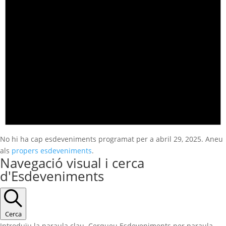
No hi ha cap esdeveniments programat per a abril 29, 2025. Aneu
als
propers esdeveniments
.
Navegació visual i cerca
d'Esdeveniments
Cerca
Introduïu la paraula clau. Cerqueu Esdeveniments per paraula