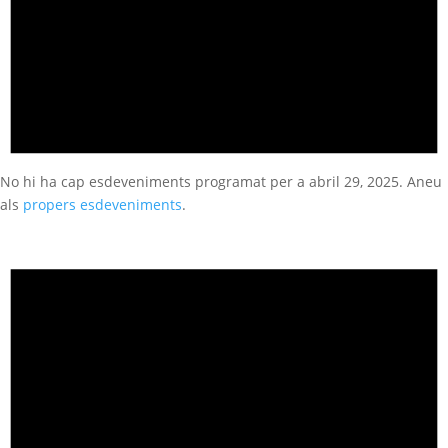
No hi ha cap esdeveniments programat per a abril 29, 2025. Aneu
als
propers esdeveniments
.