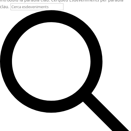
clau.