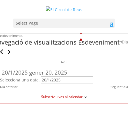
Select Page
Carregant la vista
No hi ha cap esdeveniments programat per a gener 20, 2025. Aneu als
propers
esdeveniments
.
vegació de visualitzacions Esdeveniment
Dia
Avui
20/1/2025
gener 20, 2025
Selecciona una data.
Dia anterior
Següent dia
Subscriviu-vos al calendari