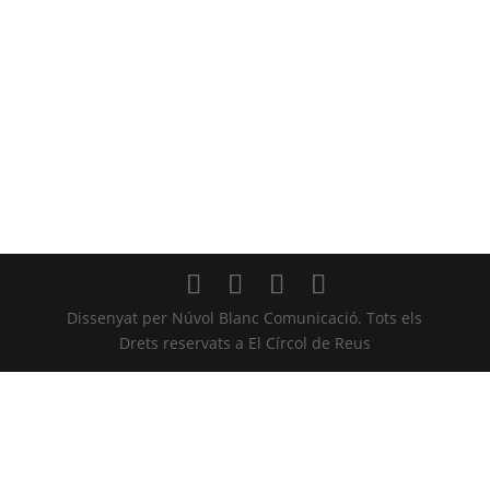
Dissenyat per Núvol Blanc Comunicació. Tots els
Drets reservats a El Círcol de Reus