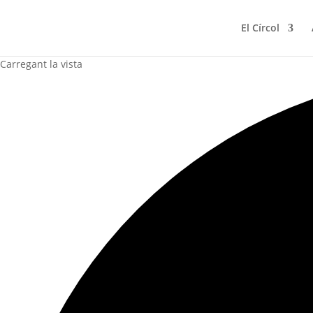
El Círcol
Carregant la vista