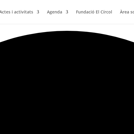
Actes i activitats
Agenda
Fundació El Círcol
Àrea s