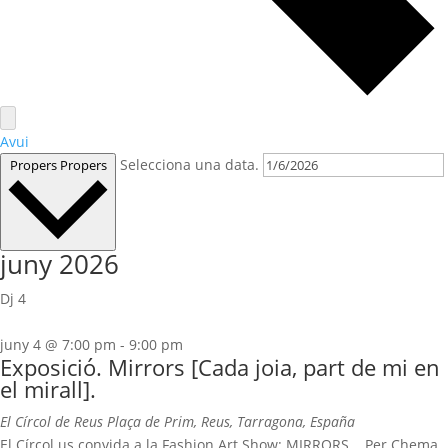
Avui
Selecciona una data.
Propers
Propers
juny 2026
Dj
4
juny 4 @ 7:00 pm
-
9:00 pm
Exposició. Mirrors [Cada joia, part de mi en
el mirall].
El Círcol de Reus
Plaça de Prim, Reus, Tarragona, España
El Círcol us convida a la Fashion Art Show: MIRRORS . Per Chema