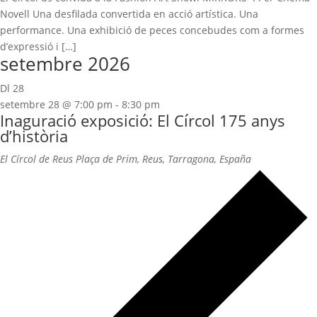
Novell Una desfilada convertida en acció artística. Una
performance. Una exhibició de peces concebudes com a formes
d’expressió i […]
setembre 2026
Dl
28
setembre 28 @ 7:00 pm
-
8:30 pm
Inaguració exposició: El Círcol 175 anys
d’història
El Círcol de Reus
Plaça de Prim, Reus, Tarragona, España