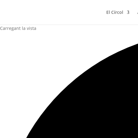
El Círcol
Carregant la vista