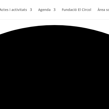
Actes i activitats
Agenda
Fundació El Círcol
Àrea s