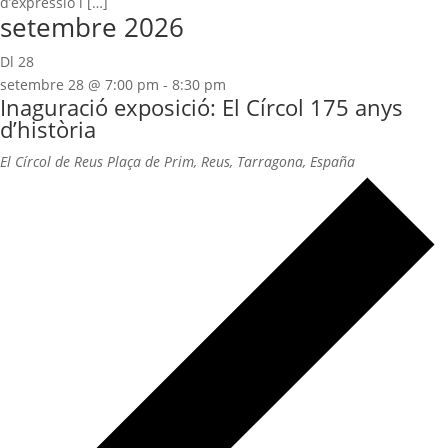
d’expressió i […]
setembre 2026
Dl
28
setembre 28 @ 7:00 pm
-
8:30 pm
Inaguració exposició: El Círcol 175 anys
d’història
El Círcol de Reus
Plaça de Prim, Reus, Tarragona, España