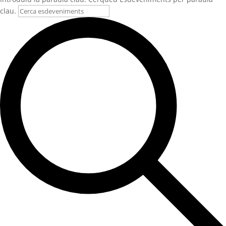
clau.