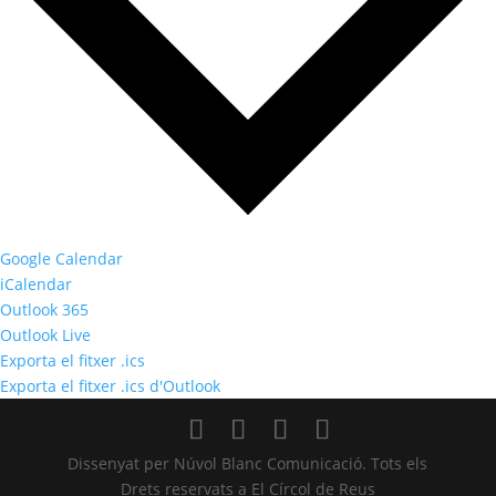
Google Calendar
iCalendar
Outlook 365
Outlook Live
Exporta el fitxer .ics
Exporta el fitxer .ics d'Outlook
Dissenyat per Núvol Blanc Comunicació. Tots els
Drets reservats a El Círcol de Reus