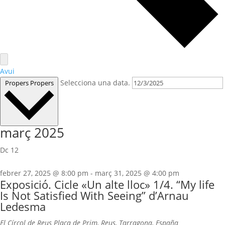
Avui
Selecciona una data.
Propers
Propers
març 2025
Dc
12
febrer 27, 2025 @ 8:00 pm
-
març 31, 2025 @ 4:00 pm
Exposició. Cicle «Un alte lloc» 1/4. “My life
Is Not Satisfied With Seeing” d’Arnau
Ledesma
El Círcol de Reus
Plaça de Prim, Reus, Tarragona, España