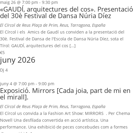
maig 26 @ 7:00 pm
-
9:30 pm
«GAUDÍ, arquitectures del cos». Presentació
del 30è Festival de Dansa Núria Díez
El Círcol de Reus
Plaça de Prim, Reus, Tarragona, España
El Círcol i els Amics de Gaudí us conviden a la presentació del
30è. Festival de Dansa de l'Escola de Dansa Núria Díez, sota el
Tírol: GAUDÍ, arquitectures del cos […]
€5
juny 2026
Dj
4
juny 4 @ 7:00 pm
-
9:00 pm
Exposició. Mirrors [Cada joia, part de mi en
el mirall].
El Círcol de Reus
Plaça de Prim, Reus, Tarragona, España
El Círcol us convida a la Fashion Art Show: MIRRORS . Per Chema
Novell Una desfilada convertida en acció artística. Una
performance. Una exhibició de peces concebudes com a formes