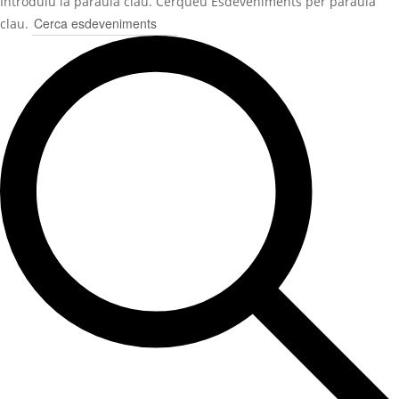
Introduïu la paraula clau. Cerqueu Esdeveniments per paraula
clau.