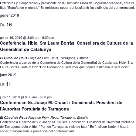
Exteriores y Cooperación y presidente de la Comisión Mixta de Seguridad Nacional, sota el
títol: "España en el mundo" Es celebrarà sopar-col·loqui amb l'assistència del conferenciant.
gener 2019
16
Dc
gener 16, 2019 @ 8:00 pm
-
9:00 pm
Conferència: Hble. Sra Laura Borràs. Consellera de Cultura de la
Generalitat de Catalunya
El Círcol de Reus
Plaça de Prim, Reus, Tarragona, España
Conferència a càrrec de la Consellera de Cultura de la Generalitat de Catalunya, Hble. Sra
Laura Borràs, sota el títol: "Don Giovanni: el seductor que només estimava la seducció"
juny 2019
11
Dt
juny 11, 2019 @ 8:00 am
-
5:00 pm
Conferència: Sr. Josep M. Cruset i Domènech. President de
l’Autoritat Portuària de Tarragona
El Círcol de Reus
Plaça de Prim, Reus, Tarragona, España
Conferència a càrrec del Sr. Josep M. Cruset i Domènech, President de l'Autoritat Portuària
de Tarragona, sota el títol: "Port de Tarragona: visió de futur" En finalitzar l'acte hi haurà
sopar-col·loqui amb la presència del conferenciant.