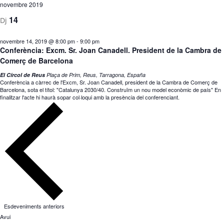
novembre 2019
14
Dj
novembre 14, 2019 @ 8:00 pm
-
9:00 pm
Conferència: Excm. Sr. Joan Canadell. President de la Cambra de
Comerç de Barcelona
El Círcol de Reus
Plaça de Prim, Reus, Tarragona, España
Conferència a càrrec de l'Excm, Sr. Joan Canadell, president de la Cambra de Comerç de
Barcelona, sota el títol: "Catalunya 2030/40. Construïm un nou model econòmic de país" En
finalitzar l'acte hi haurà sopar col·loqui amb la presència del conferenciant.
Esdeveniments
anteriors
Avui