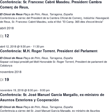
Conferència: Sr. Francesc Cabré Masdeu. President Cambra
Comerç de Reus,
El Círcol de Reus
Plaça de Prim, Reus, Tarragona, España
Conferència a càrrec del President de la Cambra Oficial de Comerç, Indústria i Navegació
de Reus, Sr. Francesc Cabré Masdeu, sota el títol: "El Camp. 365 dies d'excel·lència"
abril 2018
12
Dj
abril 12, 2018 @ 9:30 pm
-
11:30 pm
Conferència: M.H. Roger Torrent. President del Parlament
El Círcol de Reus
Plaça de Prim, Reus, Tarragona, España
Sopaar col·loqui presidit pel Molt Honorable Sr. Roger Torrent, President de parlament de
Catalunya
novembre 2018
19
Dl
novembre 19, 2018 @ 8:00 pm
-
9:00 pm
Conferència: Sr. José Manuel García Margallo, ex-ministro de
Asuntos Exteriores y Cooperación
El Círcol de Reus
Plaça de Prim, Reus, Tarragona, España
Conferència a càrrec del Sr. José Manuel García Margallo, ex-ministro de Asuntos