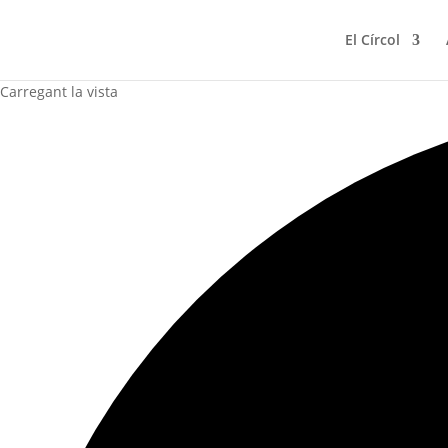
El Círcol
Carregant la vista