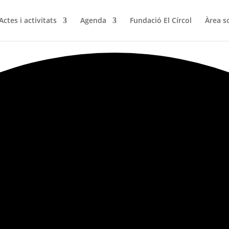
Actes i activitats
Agenda
Fundació El Círcol
Àrea s