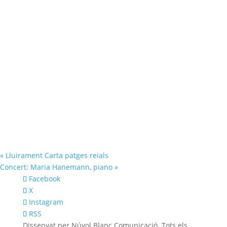
«
Lluirament Carta patges reials
Concert: Maria Hanemann, piano
»
Facebook
X
Instagram
RSS
Dissenyat per Núvol Blanc Comunicació. Tots els